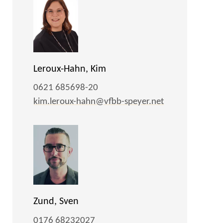
Leroux-Hahn, Kim
0621 685698-20
kim.leroux-hahn@vfbb-speyer.net
Zund, Sven
0176 68232027