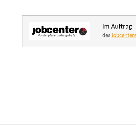
Im Auftrag
des
Jobcenter