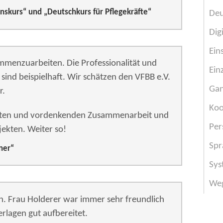
onskurs“ und „Deutschkurs für Pflegekräfte“
Deu
Dig
Ein
ammenzuarbeiten. Die Professionalität und
Ein
 sind beispielhaft. Wir schätzen den VFBB e.V.
Gan
r.
Koo
enten und vordenkenden Zusammenarbeit und
Per
ekten. Weiter so!
Spr
ner“
Sys
Weg
. Frau Holderer war immer sehr freundlich
rlagen gut aufbereitet.