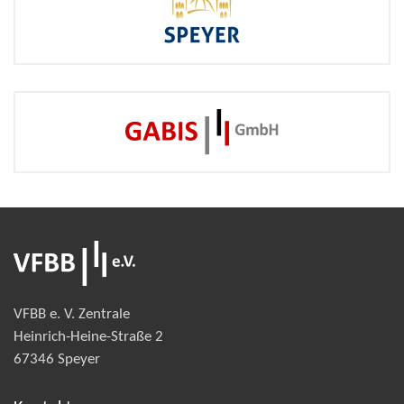
VFBB e. V. Zentrale
Heinrich-Heine-Straße 2
67346 Speyer