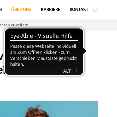
N
ÜBER UNS
KARRIERE
KONTAKT
tenzen erweitern
vor Ort – Online-
itern